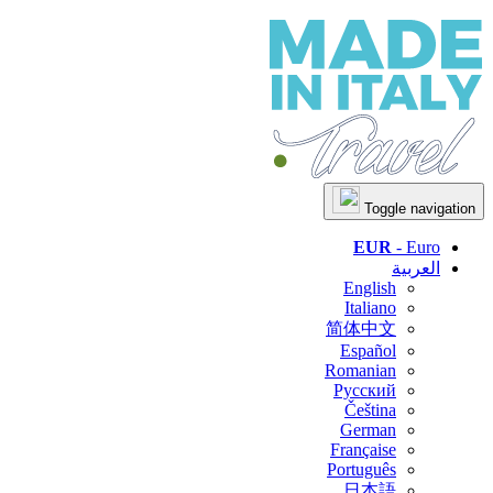
Toggle navigation
EUR
- Euro
العربية
English
Italiano
简体中文
Español
Romanian
Русский
Čeština
German
Française
Português
日本語