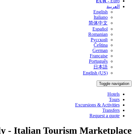
EUR
- Euro
العربية
English
Italiano
简体中文
Español
Romanian
Русский
Čeština
German
Française
Português
日本語
English (US)
Toggle navigation
Hotels
Tours
Excursions & Activities
Transfers
Request a quote
Made in Italy - Italian Tourism Marketplace 